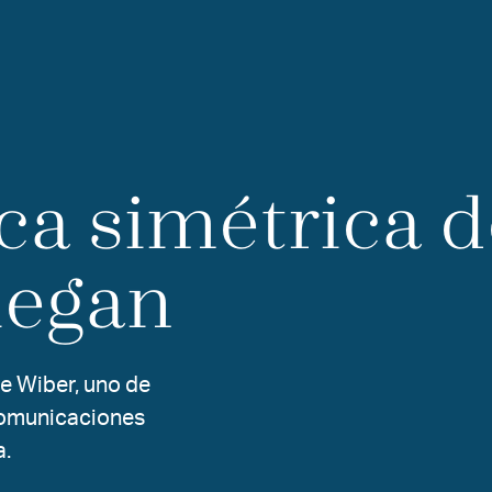
ca
simétrica
d
legan
e Wiber, uno de
comunicaciones
a.