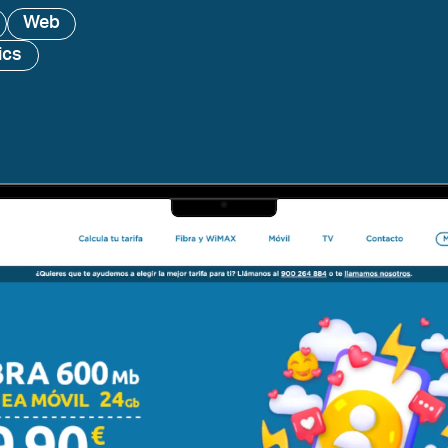
Web
ics